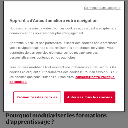
Nos projets
Définition
Continuer sans accepter
La modularisation consiste à découper des
Apprentis d'Auteuil améliore votre navigation
Informations
formations en modules distincts et permet de
Nous avons besoin de votre clic ! Les cookies nous aident à adapter nos
structurer des parcours qui tiennent compte à la fois
communications pour susciter plus d'engagement.
des objectifs de formation et des acquis de
l’apprenant. Elle est une condition essentielle de
Apprentis Auteuil et ses partenaires utilisent des cookies afin d'améliorer
l’Individualisation des Parcours.
Actualités
votre navigation sur nos sites, réaliser des statistiques de visites, vous
permettre de partager des éléments sur les réseaux sociaux,
L’alternance prend toute sa place dans la
personnaliser nos contenus et nos publicités.
modularisation et l’individualisation des parcours
Vous pouvez modifier à tout moment vos préférences et refuser tous les
Pourquoi ?
cookies en cliquant sur "paramètres des cookies". Pour en savoir plus sur
les cookies que nous utilisons sur nos sites,
consultez notre Politique
de cookies.
Depuis la réforme de la formation professionnelle,
une organisation pédagogique dans les Centres de
Formation doit répondre aux besoins de tous les
Paramètres des cookies
Autoriser tous les cookies
apprenants à tous moments dans des conditions
différentes (présentielles, distanciels, hybrides)
Pourquoi modulariser les formations
d’apprentissage ?