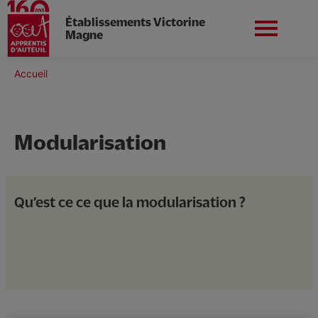
Établissements Victorine
Magne
Aller
au
Fil
Accueil
contenu
Nord-ouest
Nous contacter
d'Ariane
principal
Modularisation
L'établissement
Qu’est ce ce que la modularisation ?
Nos formations
Nos services