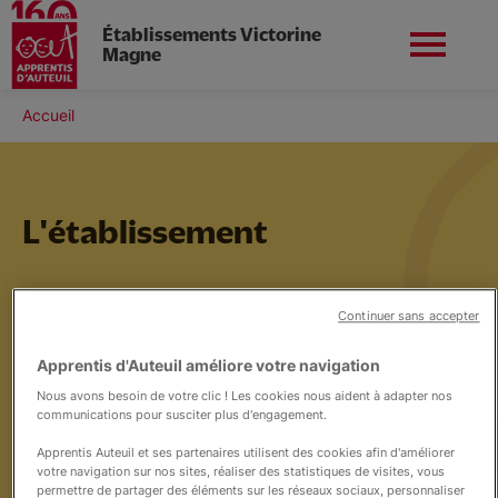
Établissements Victorine
Magne
Aller
au
Fil
Accueil
contenu
Nord-ouest
Nous contacter
d'Ariane
principal
L'établissement
L'établissement
Continuer sans accepter
Nos formations
Apprentis d'Auteuil améliore votre navigation
Nous avons besoin de votre clic ! Les cookies nous aident à adapter nos
communications pour susciter plus d'engagement.
Nos services
Apprentis Auteuil et ses partenaires utilisent des cookies afin d'améliorer
votre navigation sur nos sites, réaliser des statistiques de visites, vous
permettre de partager des éléments sur les réseaux sociaux, personnaliser