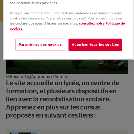
nos contenus et nos publicités.
Nos projets
Vous pouvez modifier à tout moment vos préférences et refuser tous les
cookies en cliquant sur "paramètres des cookies". Pour en savoir plus sur
les cookies que nous utilisons sur nos sites,
consultez notre Politique de
Informations
cookies.
Paramètres des cookies
Autoriser tous les cookies
Actualités
©Besnard @Apprentis d'Auteuil
Le site accueille un lycée, un centre de
formation, et plusieurs dispositifs en
lien avec la remobilisation scolaire.
Apprenez en plus sur les cursus
proposés en suivant ces liens :