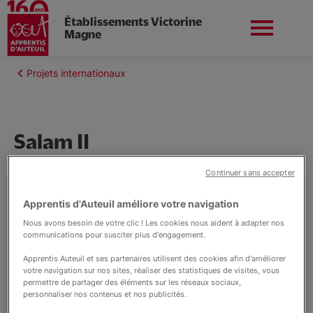
Établissements Victorine
Magne
Aller
au
Fil
Projets internationaux
contenu
Nord-ouest
Nous contacter
d'Ariane
principal
Salam II
L'établissement
Continuer sans accepter
En 2019. Dans le cadre d’une convention
Apprentis d'Auteuil améliore votre navigation
établie entre le
Lycée Victorine Magne
et le
Nos formations
Nous avons besoin de votre clic ! Les cookies nous aident à adapter nos
Lycée Jaber Ben Hayan
de Tétouan au
communications pour susciter plus d'engagement.
Maroc, un groupe de jeune français partait
Apprentis Auteuil et ses partenaires utilisent des cookies afin d'améliorer
rencontrer un groupe de jeunes marocains
votre navigation sur nos sites, réaliser des statistiques de visites, vous
Nos services
permettre de partager des éléments sur les réseaux sociaux,
dans leur établissement. L’objectif de ce
personnaliser nos contenus et nos publicités.
projet intitulé
SALAM
était le partage