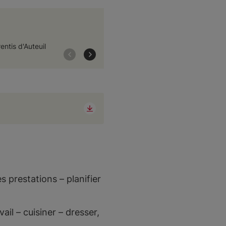
entis d'Auteuil
La Salle à Manger
s prestations – planifier
ail – cuisiner – dresser,