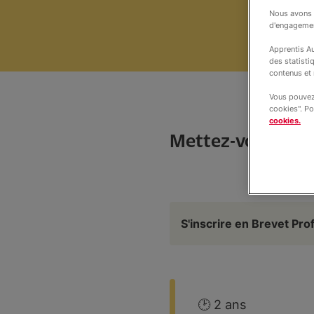
Nous avons b
d'engageme
Apprentis Au
des statisti
contenus et 
Vous pouvez 
cookies". Po
cookies.
Mettez-vous au se
S'inscrire en Brevet Pro
🕑 2 ans