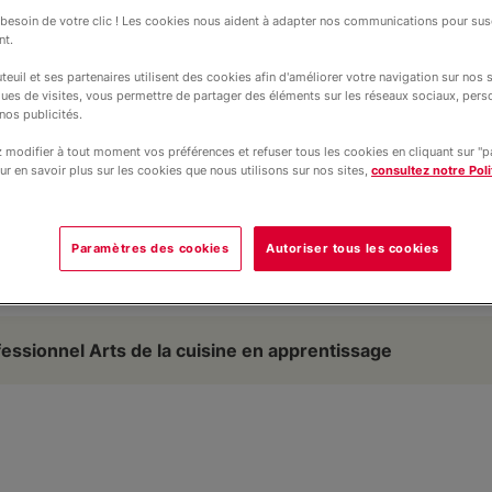
esoin de votre clic ! Les cookies nous aident à adapter nos communications pour susc
nt.
teuil et ses partenaires utilisent des cookies afin d'améliorer votre navigation sur nos si
ques de visites, vous permettre de partager des éléments sur les réseaux sociaux, pers
nos publicités.
modifier à tout moment vos préférences et refuser tous les cookies en cliquant sur "
ur en savoir plus sur les cookies que nous utilisons sur nos sites,
consultez notre Poli
(c) Besnard/Apprent
rvice du goût !
Paramètres des cookies
Autoriser tous les cookies
fessionnel Arts de la cuisine en apprentissage