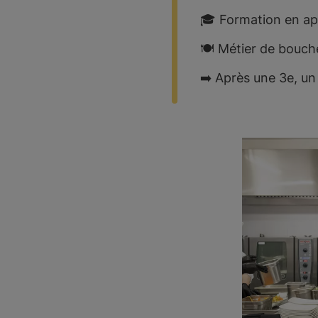
🎓 Formation en ap
🍽️​ ​Métier de bouch
➡️​ Après une 3e, u