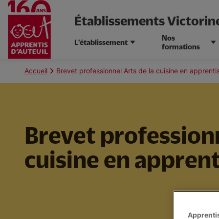
Établissements Victori
Nos
L'établissement
formations
Aller
au
Fil
Accueil
Brevet professionnel Arts de la cuisine en apprent
contenu
d'Ariane
principal
Brevet professionn
cuisine en appren
Apprentis