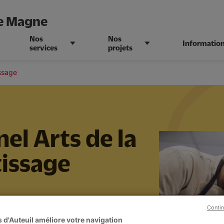
ne Magne
Nos
Nos
Informatio
services
projets
issage
el Arts de la
tissage
Contin
 d'Auteuil améliore votre navigation