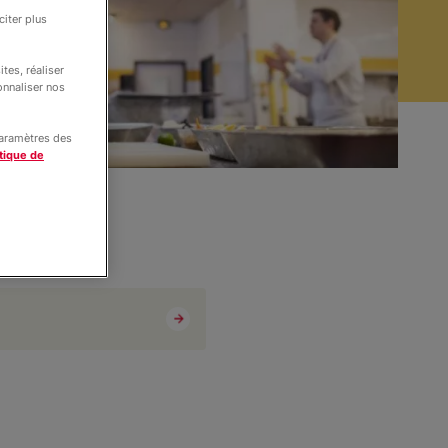
iter plus
tes, réaliser
onnaliser nos
paramètres des
tique de
is d'Auteuil