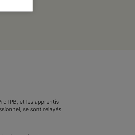
o IPB, et les apprentis
ionnel, se sont relayés