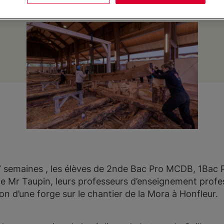
 semaines , les élèves de 2nde Bac Pro MCDB, 1Bac Pr
r Taupin, leurs professeurs d’enseignement profess
ion d’une forge sur le chantier de la Mora à Honfleur.