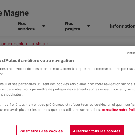
ne Magne
Nos
Nos
Informatio
services
projets
hantier école « La Mora »
Contin
 d'Auteuil améliore votre navigation
esoin de votre clic ! Les cookies nous aident à adapter nos communications pour susc
nt.
Actualité
02 juillet 2025
Chantier école
teuil et ses partenaires utilisent des cookies afin d'améliorer votre navigation sur nos si
antier école « La Mor
ques de visites, vous permettre de partager des éléments sur les réseaux sociaux, pers
nos publicités.
aditionnellement attribué au « navire d
modifier à tout moment vos préférences et refuser tous les cookies en cliquant sur "
ur en savoir plus sur les cookies que nous utilisons sur nos sites,
consultez notre Poli
rmandie, avec lequel il a traversé la M
la conquête de l'Angleterre en 1066.
Paramètres des cookies
Autoriser tous les cookies